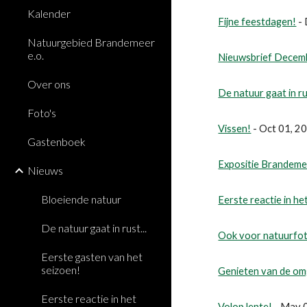
Kalender
Fijne feestdagen!
 -
Natuurgebied Brandemeer
e.o.
Nieuwsbrief Decem
Over ons
De natuur gaat in rus
Foto's
Vissen!
 - Oct 01, 
Gastenboek
Expositie Brandeme
Nieuws
Bloeiende natuur
Eerste reactie in h
De natuur gaat in rust...
Ook voor natuurfot
Eerste gasten van het
seizoen!
Genieten van de om
Eerste reactie in het
Volop lente!
 - May