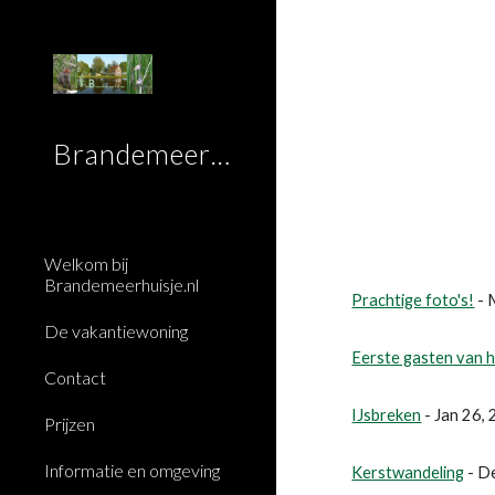
Sk
Brandemeerhuisje
Welkom bij
Brandemeerhuisje.nl
Prachtige foto's!
 -
De vakantiewoning
Eerste gasten van h
Contact
IJsbreken
 - Jan 26
Prijzen
Informatie en omgeving
Kerstwandeling
 - 