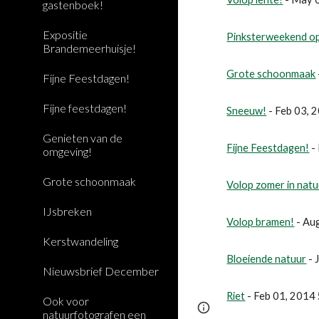
gastenboek!
Expositie
Pinksterweekend op
Brandemeerhuisje!
Grote schoonmaak
Fijne Feestdagen!
Fijne feestdagen!
Sneeuw!
 - Feb 03,
Genieten van de
Fijne Feestdagen!
 
omgeving!
Grote schoonmaak
Volop zomer in nat
IJsbreken
Volop bramen!
 - A
Kerstwandeling
Bloeiende natuur
 -
Nieuwsbrief December
Riet
 - Feb 01, 201
Ook voor
Page
Report abus
natuurfotografen een