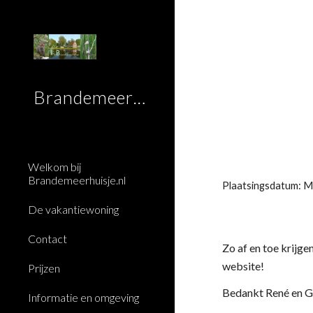
Sk
Brandemeerhuisje
Welkom bij
Brandemeerhuisje.nl
Plaatsingsdatum: 
De vakantiewoning
Contact
Zo af en toe krijg
website!
Prijzen
Bedankt René en Gr
Informatie en omgeving